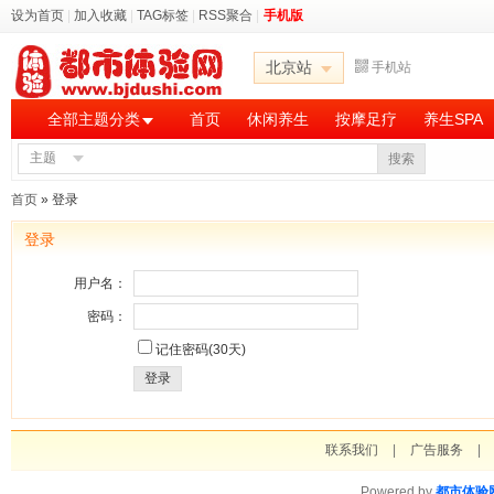
设为首页
|
加入收藏
|
TAG标签
|
RSS聚合
|
手机版
北京站
手机站
全部主题分类
首页
休闲养生
按摩足疗
养生SPA
主题
搜索
首页
» 登录
登录
用户名：
密码：
记住密码(30天)
登录
联系我们
|
广告服务
|
Powered by
都市体验