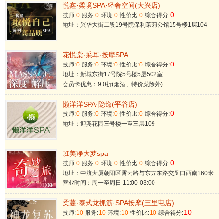
悦鑫·柔境SPA·轻奢空间(大兴店)
0
技师:
0
服务:
0
环境:
0
性价比:
0
综合得分:
地址：兴华大街二段19号院保利茉莉公馆15号楼1层104
花悦棠·采耳·按摩SPA
0
技师:
0
服务:
0
环境:
0
性价比:
0
综合得分:
地址：新城东街17号院5号楼5层502室
会员卡优惠：9.0折(烟酒、特价菜除外)
懒洋洋SPA·隐逸(平谷店)
0
技师:
0
服务:
0
环境:
0
性价比:
0
综合得分:
地址：迎宾花园三号楼一至三层109
班美净大梦spa
0
技师:
0
服务:
0
环境:
0
性价比:
0
综合得分:
地址：中航大厦朝阳区霄云路与东方东路交叉口西南160米
营业时间：周一至周日 11:00-03:00
柔蔓·泰式龙抓筋·SPA按摩(三里屯店)
10
技师:
10
服务:
10
环境:
10
性价比:
10
综合得分: