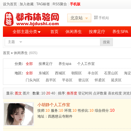
设为首页
|
加入收藏
|
TAG标签
|
RSS聚合
|
手机版
北京站
手机站
全部主题分类
首页
休闲养生
按摩足疗
养生SPA
主题
搜索
首页
»
休闲养生
(605)
分类
:
全部
按摩足疗
养生spa
个人工作室
地区
:
全部
东城区
西城区
朝阳区
丰台区
石景山区
海淀
门头沟区
昌平区
平谷区
密云区
怀柔区
延庆区
显示:
图文
图片
|
数量:
10
20
40
|
排序:
推荐度
登记时间
点评数量
喜欢程度
浏览
小胡静个人工作室
10
技师:
10
服务:
10
环境:
10
性价比:
10
综合得分:
地址：四惠慈云寺附件