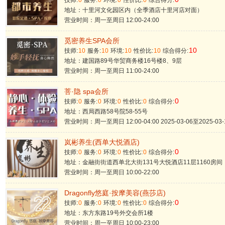
技师:
0
服务:
0
环境:
0
性价比:
0
综合得分:
地址：十里河文化园区内（全季酒店十里河店对面）
营业时间：周一至周日 12:00-24:00
觅密养生SPA会所
10
技师:
10
服务:
10
环境:
10
性价比:
10
综合得分:
地址：建国路89号华贸商务楼16号楼8、9层
营业时间：周一至周日 11:00-24:00
菩·隐 spa会所
0
技师:
0
服务:
0
环境:
0
性价比:
0
综合得分:
地址：西局西路58号院58-55号
营业时间：周一至周日 12:00-04:00 2025-03-06至2025-03
岚彬养生(西单大悦酒店)
0
技师:
0
服务:
0
环境:
0
性价比:
0
综合得分:
地址：金融街街道西单北大街131号大悦酒店11层1160房间
营业时间：周一至周日 10:00-22:00
Dragonfly悠庭·按摩美容(燕莎店)
0
技师:
0
服务:
0
环境:
0
性价比:
0
综合得分:
地址：东方东路19号外交会所1楼
营业时间：周一至周日 10:00-23:00