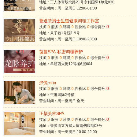
地址：工人体育场北路21号永利国际1单元830
营业时间：周一至周日 12:00-01:00
誉道堂男士生殖健康调理工作室
0
技师:
0
服务:
0
环境:
0
性价比:
0
综合得分:
地址：果子巷1号院1-9号
营业时间：周一至周日 10:00-23:00
茵蔓SPA·私密调理养护
0
技师:
0
服务:
0
环境:
0
性价比:
0
综合得分:
地址：阜通西大街12号楼6层604
汐悦·spa
0
技师:
0
服务:
0
环境:
0
性价比:
0
综合得分:
地址：空港国际2号楼
营业时间：周一至周日 全天
正颜美容SPA
0
技师:
0
服务:
0
环境:
0
性价比:
0
综合得分:
地址：善缘街立方庭大厦南侧底商08号
营业时间：周一至周日 10:00-22:00