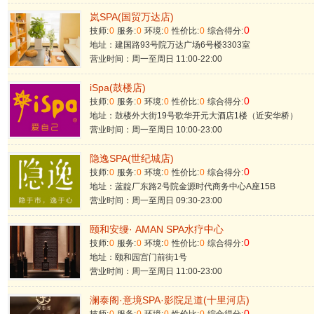
岚SPA(国贸万达店)
0
技师:
0
服务:
0
环境:
0
性价比:
0
综合得分:
地址：建国路93号院万达广场6号楼3303室
营业时间：周一至周日 11:00-22:00
iSpa(鼓楼店)
0
技师:
0
服务:
0
环境:
0
性价比:
0
综合得分:
地址：鼓楼外大街19号歌华开元大酒店1楼（近安华桥）
营业时间：周一至周日 10:00-23:00
隐逸SPA(世纪城店)
0
技师:
0
服务:
0
环境:
0
性价比:
0
综合得分:
地址：蓝靛厂东路2号院金源时代商务中心A座15B
营业时间：周一至周日 09:30-23:00
颐和安缦· AMAN SPA水疗中心
0
技师:
0
服务:
0
环境:
0
性价比:
0
综合得分:
地址：颐和园宫门前街1号
营业时间：周一至周日 11:00-23:00
澜泰阁·意境SPA·影院足道(十里河店)
0