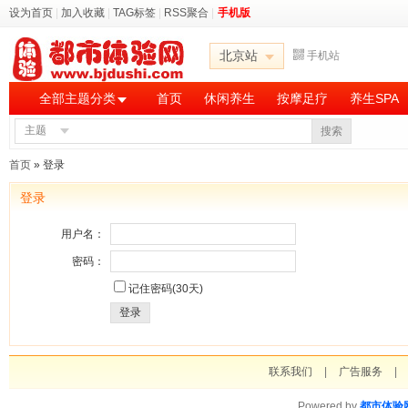
设为首页
|
加入收藏
|
TAG标签
|
RSS聚合
|
手机版
北京站
手机站
全部主题分类
首页
休闲养生
按摩足疗
养生SPA
主题
搜索
首页
» 登录
登录
用户名：
密码：
记住密码(30天)
登录
联系我们
|
广告服务
|
Powered by
都市体验