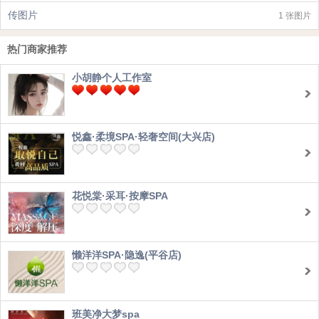
传图片
1 张图片
热门商家推荐
小胡静个人工作室
悦鑫·柔境SPA·轻奢空间(大兴店)
花悦棠·采耳·按摩SPA
懒洋洋SPA·隐逸(平谷店)
班美净大梦spa