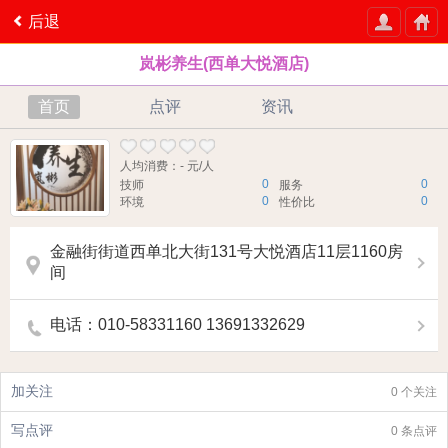
后退
岚彬养生(西单大悦酒店)
首页
点评
资讯
人均消费：- 元/人
0
0
技师
服务
0
0
环境
性价比
金融街街道西单北大街131号大悦酒店11层1160房
间
电话：010-58331160 13691332629
加关注
0 个关注
写点评
0 条点评